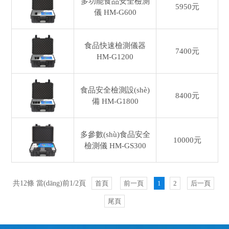
多功能食品安全檢測
5950元
儀
HM-G600
食品快速檢測儀器
7400元
HM-G1200
食品安全檢測設(shè)
8400元
備
HM-G1800
多參數(shù)食品安全
10000元
檢測儀
HM-GS300
共12條 當(dāng)前1/2頁
首頁
前一頁
1
2
后一頁
尾頁