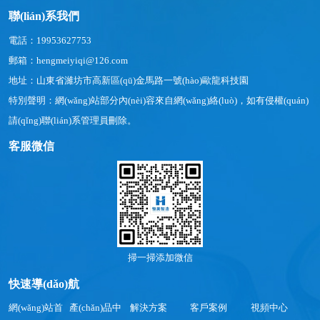
聯(lián)系我們
電話：19953627753
郵箱：hengmeiyiqi@126.com
地址：山東省濰坊市高新區(qū)金馬路一號(hào)歐龍科技園
特別聲明：網(wǎng)站部分內(nèi)容來自網(wǎng)絡(luò)，如有侵權(quán)
請(qǐng)聯(lián)系管理員刪除。
客服微信
掃一掃添加微信
快速導(dǎo)航
網(wǎng)站首
產(chǎn)品中
解決方案
客戶案例
視頻中心