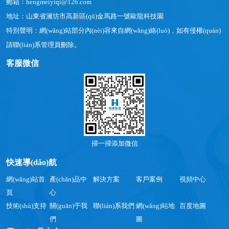
郵箱：hengmeiyiqi@126.com
地址：山東省濰坊市高新區(qū)金馬路一號歐龍科技園
特別聲明：網(wǎng)站部分內(nèi)容來自網(wǎng)絡(luò)，如有侵權(quán)
請聯(lián)系管理員刪除。
客服微信
掃一掃添加微信
快速導(dǎo)航
網(wǎng)站首
產(chǎn)品中
解決方案
客戶案例
視頻中心
頁
心
技術(shù)支持
關(guān)于我
聯(lián)系我們
網(wǎng)站地
百度地圖
們
圖