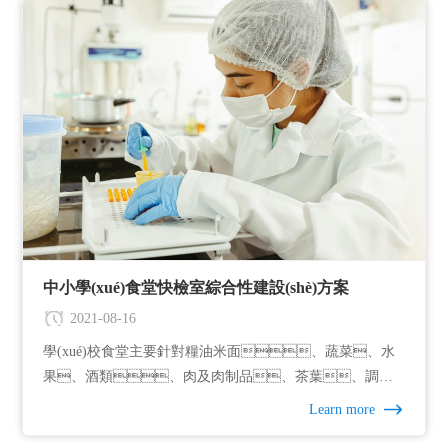
中小學(xué)食堂快檢室綜合性建設(shè)方案
2021-08-16
學(xué)校食堂主要針對糧油米面、蔬菜、水
果、酒類、肉及肉制品、茶葉、調
(diào)味品等食品，通過確保營養(yǎng)成分達標(biāo)和
Learn more
抑制農(nóng)藥殘留、獸藥殘留、重金