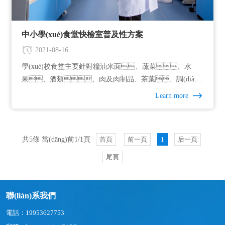
中小學(xué)食堂快檢室普及性方案
2021-08-16
學(xué)校食堂主要針對糧油米面、蔬菜、水
果、酒類、肉及肉制品、茶葉、調(diào)
味品等食品，通過確保營養(yǎng)成分達標(biāo)和
Learn more
抑制農(nóng)藥殘留、獸藥殘留、重金屬、食品添
加劑、非食用化學(xué)添加物、···
共5條 當(dāng)前1/1頁
首頁
前一頁
1
后一頁
尾頁
聯(lián)系我們
電話：19953627753