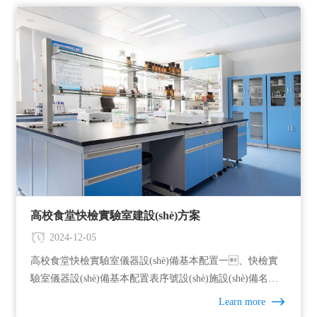
屬、食品添加劑、非食用化學(xué)添加
物、···
高校食堂快檢實驗室建設(shè)方案
2024-12-05
高校食堂快檢實驗室儀器設(shè)備基本配置一、快檢實
驗室儀器設(shè)備基本配置表序號設(shè)施設(shè)備名稱
技術(shù)指標(biāo)參數(shù)1電子天平精度0.01g以上2恒溫
Learn more
水浴振蕩器ab水浴恒溫(必選)、···