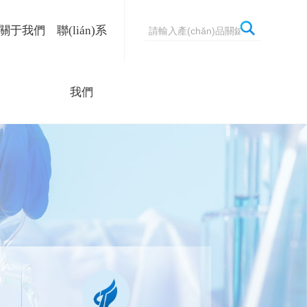
關于我們
聯(lián)系
我們