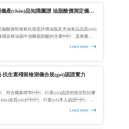
恒美智造食品酸價過氧化值檢測儀產(chǎn)品知識圖譜 油脂酸價測定儀解析
義酸價和過氧化值是評價油脂及含油食品品質(zhì)
。酸價反映油脂中游離脂肪酸的含量，是衡量油
Learn more
抗生素殘留檢測儀合規(guī)認證實力
，符合國家標準、行業(yè)認證的情況對比哪
hǎn)資質(zhì)、行業(yè)準入認證、出
)分不同廠家的儀器是···
Learn more