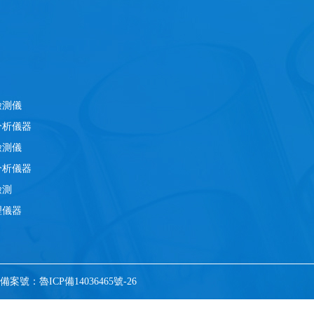
檢測儀
分析儀器
檢測儀
分析儀器
檢測
理儀器
備案號：
魯ICP備14036465號-26