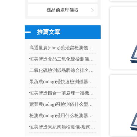
樣品前處理儀器
推薦文章
高通量農(nóng)藥殘留檢測儀生產(chǎn)廠家怎么選
恒美智造食品二氧化硫檢測儀完整采購指南：選品要點與采購詳解
二氧化硫檢測儀品牌綜合排名：恒美智造食品二氧化硫測定儀解析
果蔬農(nóng)殘快速檢測儀器都有哪些？果蔬農(nóng)殘快速檢測儀清單
恒美智造四合一前處理一體機技術(shù)白皮書：食品前處理技術(shù)深度解讀
蔬菜農(nóng)殘檢測儀什么型號牌子好
檢測農(nóng)殘用什么檢測器（農(nóng)殘檢測儀功能）
恒美智造果蔬肉類檢測儀-瘦肉精檢測儀售后保障體系解讀