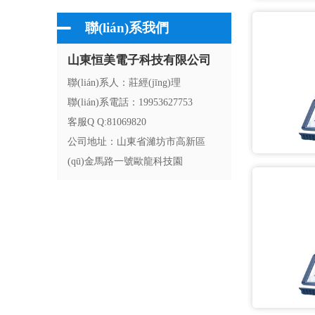
聯(lián)系我們
山東恒美電子科技有限公司
聯(lián)系人：莊經(jīng)理
聯(lián)系電話：19953627753
客服Q Q:81069820
公司地址：山東省濰坊市高新區
(qū)金馬路一號歐龍科技園