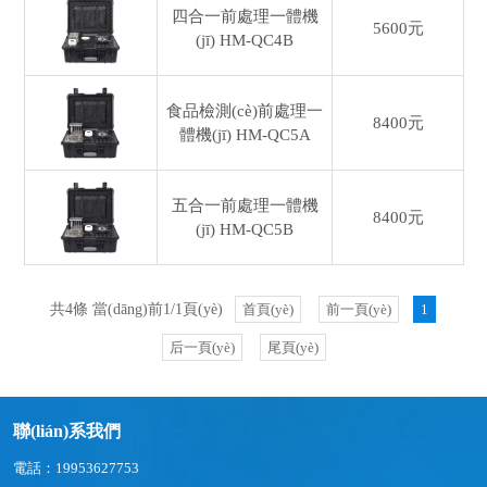
四合一前處理一體機
5600元
(jī)
HM-QC4B
食品檢測(cè)前處理一
8400元
體機(jī)
HM-QC5A
五合一前處理一體機
8400元
(jī)
HM-QC5B
共4條 當(dāng)前1/1頁(yè)
首頁(yè)
前一頁(yè)
1
后一頁(yè)
尾頁(yè)
聯(lián)系我們
電話：19953627753