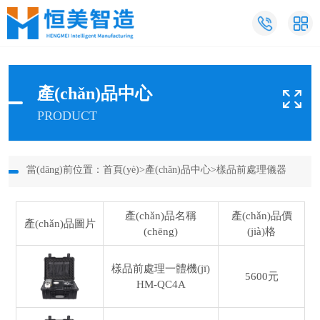
產(chǎn)品中心
PRODUCT
當(dāng)前位置：
首頁(yè)
>
產(chǎn)品中心
>
樣品前處理儀器
產(chǎn)品名稱
產(chǎn)品價
產(chǎn)品圖片
(chēng)
(jià)格
樣品前處理一體機(jī)
5600元
HM-QC4A