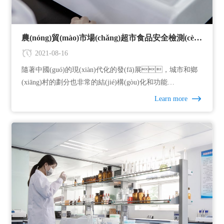
農(nóng)貿(mào)市場(chǎng)超市食品安全檢測(cè)實(shí)驗(yàn)室配置
2021-08-16
隨著中國(guó)的現(xiàn)代化的發(fā)展，城市和鄉
(xiāng)村的劃分也非常的結(jié)構(gòu)化和功能
化。鄉(xiāng)村集體化種植和規(guī)?；
Learn more
B(yǎng)殖越來越普遍，但是在規(guī)?；B(yǎng)殖和集
體化種植的過程中，因?yàn)楦鞣N原因或者環(huán)節
(jié)···