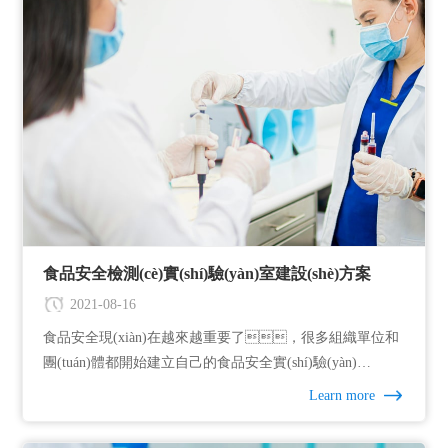
功能，在···
食品安全檢測(cè)實(shí)驗(yàn)室建設(shè)方案
2021-08-16
食品安全現(xiàn)在越來越重要了，很多組織單位和
團(tuán)體都開始建立自己的食品安全實(shí)驗(yàn)
室，但是怎么建立實(shí)驗(yàn)室？買
Learn more
什么樣的儀器？配什么樣的試劑種類？陪什
么樣的設(shè)備？等問題困擾著···