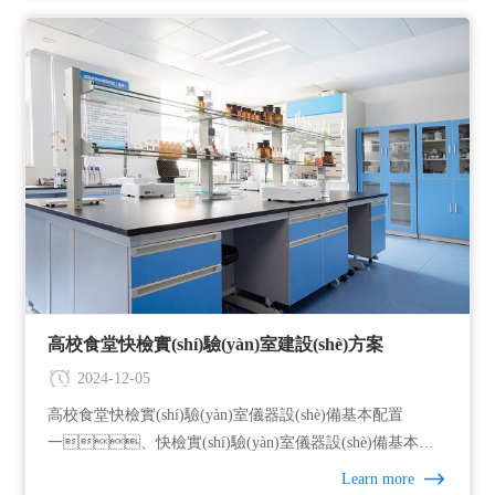
留、重金屬、食品添加劑、非食用化
學(xué)添加物、···
高校食堂快檢實(shí)驗(yàn)室建設(shè)方案
2024-12-05
高校食堂快檢實(shí)驗(yàn)室儀器設(shè)備基本配置
一、快檢實(shí)驗(yàn)室儀器設(shè)備基本配
置表序號(hào)設(shè)施設(shè)備名稱技術(shù)指標(biāo)參
Learn more