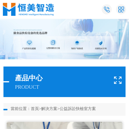
產品中心
PRODUCT
當前位置：
首頁
>
解決方案
>
公益訴訟快檢室方案