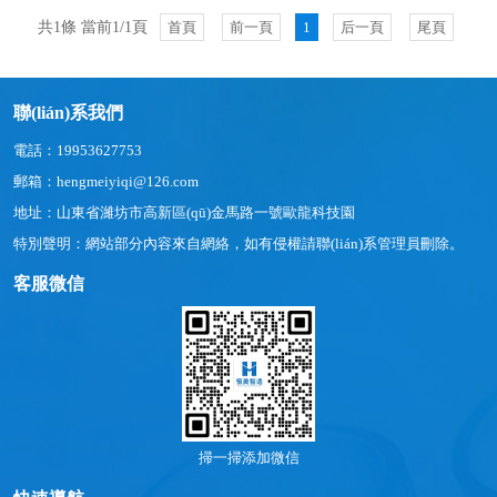
共1條 當前1/1頁
首頁
前一頁
1
后一頁
尾頁
聯(lián)系我們
電話：19953627753
郵箱：hengmeiyiqi@126.com
地址：山東省濰坊市高新區(qū)金馬路一號歐龍科技園
特別聲明：網站部分內容來自網絡，如有侵權請聯(lián)系管理員刪除。
客服微信
掃一掃添加微信