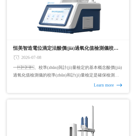
恒美智造電位滴定法酸價(jià)過氧化值檢測儀校準(zhǔn)流程與計(jì)量檢定指南
2026-07-08
一、校準(zhǔn)與計(jì)量檢定的基本概念酸價(jià)
過氧化值檢測儀的校準(zhǔn)和計(jì)量檢定是確保檢測結
(jié)果準(zhǔn)確性和法律效力的重要環(huán)節(jié)。校準
Learn more
(zhǔn)是指使用已知準(zhǔn)確度的標(biāo)準(zhǔn)物質
(zhì)或標(biāo)準(zhǔn)器具，對儀器的測量···