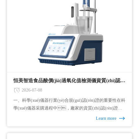
恒美智造食品酸價(jià)過氧化值檢測儀資質(zhì)認(rèn)證體系：酸價(jià)測定儀解析
2026-07-08
一、科學(xué)儀器行業(yè)合規(guī)認(rèn)證的重要性在科
學(xué)儀器采購過程中，廠家的資質(zhì)認(rèn)證是
評(píng)價(jià)其生產(chǎn)實(shí)力、產(chǎn)
Learn more
品質(zhì)量和管理水平的核心依據(jù)。對于食品
檢測儀器而言，完善的資質(zhì)認(rèn)證體系不僅···