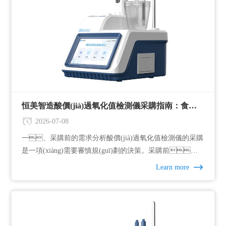
恒美智造酸價(jià)過氧化值檢測儀采購指南：食用油快速檢測儀流程指導(dǎo)
2026-07-08
一、采購前的需求分析酸價(jià)過氧化值檢測儀的采購
是一項(xiàng)需要審慎規(guī)劃的決策。采購前，
用戶應(yīng)從以下幾個(gè)維度進(jìn)行需求分
Learn more
析。檢測需求方面，明確需要檢測的樣品類
型（食用油、含···