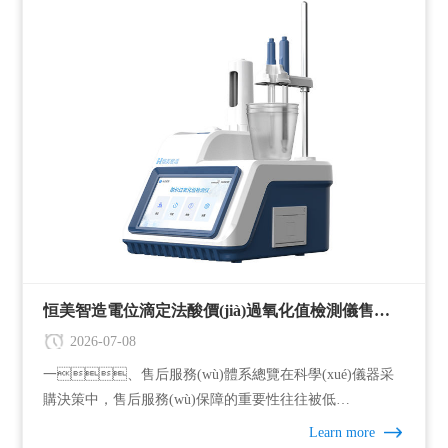
恒美智造電位滴定法酸價(jià)過氧化值檢測儀售后服務(wù)保障體系
2026-07-08
一、售后服務(wù)體系總覽在科學(xué)儀器采
購決策中，售后服務(wù)保障的重要性往往被低
估。事實(shí)上，儀器的全生命周期使用中，
Learn more