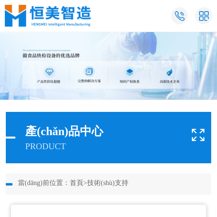
產(chǎn)品中心
PRODUCT
當(dāng)前位置：
首頁
>
技術(shù)支持