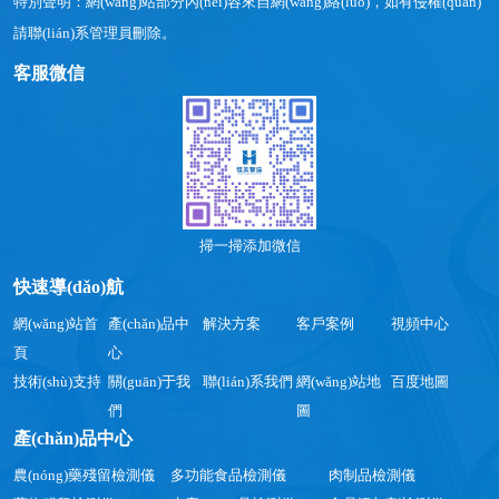
特別聲明：網(wǎng)站部分內(nèi)容來自網(wǎng)絡(luò)，如有侵權(quán)
請聯(lián)系管理員刪除。
客服微信
掃一掃添加微信
快速導(dǎo)航
網(wǎng)站首
產(chǎn)品中
解決方案
客戶案例
視頻中心
頁
心
技術(shù)支持
關(guān)于我
聯(lián)系我們
網(wǎng)站地
百度地圖
們
圖
產(chǎn)品中心
農(nóng)藥殘留檢測儀
多功能食品檢測儀
肉制品檢測儀