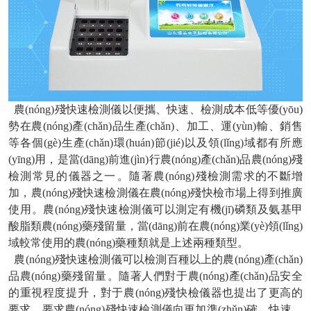
農(nóng)殘快速檢測儀以便攜、快速、檢測成本低等優(yōu)
勢在農(nóng)產(chǎn)品生產(chǎn)、加工、運(yùn)輸、銷售
等各個(gè)生產(chǎn)環(huán)節(jié)以及領(lǐng)域都有所應
(yīng)用，是當(dāng)前進(jìn)行農(nóng)產(chǎn)品農(nóng)殘
檢測常見的儀器之一。隨著農(nóng)殘檢測需求的不斷增
加，農(nóng)殘快速檢測儀在農(nóng)殘快檢市場上得到推廣
使用。農(nóng)殘快速檢測儀可以測定有機(jī)磷類及氨基甲
酸脂類農(nóng)藥殘留量，當(dāng)前在農(nóng)業(yè)領(lǐng)
域較常使用的農(nóng)藥種類就是上述兩種類型。
農(nóng)殘快速檢測儀可以檢測百種以上的農(nóng)產(chǎn)
品農(nóng)藥殘留量。隨著人們對于農(nóng)產(chǎn)品安全
的重視程度提升，對于農(nóng)殘快檢儀器也提出了更高的
要求，要求農(nóng)殘快速檢測儀向更加準(zhǔn)確、快速、